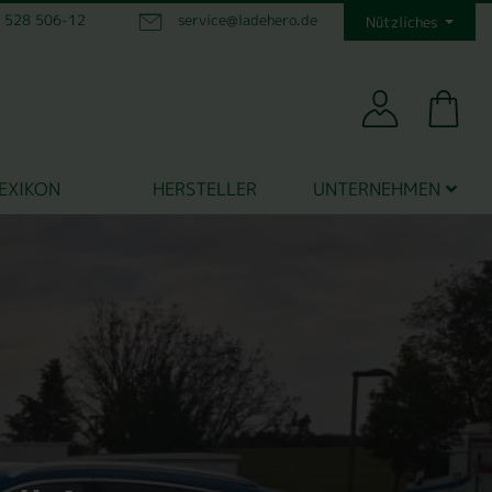
1 528 506-12
service@ladehero.de
Nützliches
EXIKON
HERSTELLER
UNTERNEHMEN