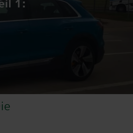
il 1:
ie