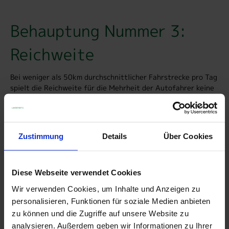
Behauptung Nummer 3:
Reichweite
Bei weniger als 50km durchschnittlicher Fahrstrecke pro Tag
spielt die Reichweite für die Mehrheit der Autofahrer keine
Rolle. Zwar müssen E-Auto-Fahrer anders planen, aber auch
Langstrecken sind mit dem aktuellen Angebot von E-Autos
fast immer unproblematisch.
Zustimmung
Details
Über Cookies
Diese Webseite verwendet Cookies
Wir verwenden Cookies, um Inhalte und Anzeigen zu
personalisieren, Funktionen für soziale Medien anbieten
zu können und die Zugriffe auf unsere Website zu
analysieren. Außerdem geben wir Informationen zu Ihrer