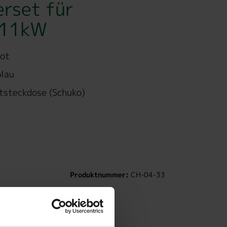
rset für
x 11kW
rot
blau
tsteckdose (Schuko)
Produktnummer:
CH-04-33