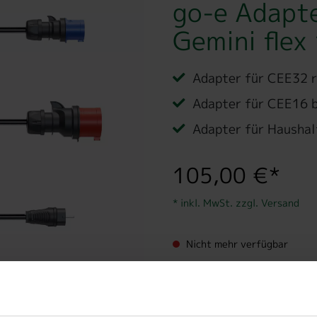
go-e Adapte
Gemini fle
Adapter für CEE32 
Adapter für CEE16 
Adapter für Haushal
105,00 €*
* inkl. MwSt. zzgl. Versand
Nicht mehr verfügbar