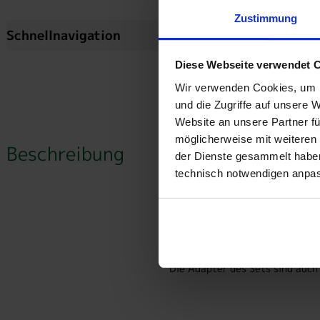
Zustimmung
Schnellnavigation
Beschreibung
Diese Webseite verwendet 
Wir verwenden Cookies, um I
und die Zugriffe auf unsere 
Website an unsere Partner fü
go-e - Adapters
möglicherweise mit weiteren
Beschreibung
der Dienste gesammelt haben.
technisch notwendigen anpa
Die Adapter des 3-teiligen Set
CEE 32A rot (Drehstrom)
CEE 16A blau (Campingste
Haushaltssteckdose
Die Adapter des Sets sind auc