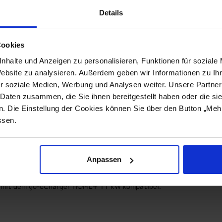
Details
Lieferumfang
Cookies
nhalte und Anzeigen zu personalisieren, Funktionen für soziale
Website zu analysieren. Außerdem geben wir Informationen zu I
r soziale Medien, Werbung und Analysen weiter. Unsere Partner
et für Gemini flex 11kW mit CEE
 Daten zusammen, die Sie ihnen bereitgestellt haben oder die s
 Die Einstellung der Cookies können Sie über den Button „Mehr 
ssen.
s ermöglichen den Anschluss des go-e Charger Gemini flex 11 kW a
cker)
Anpassen
h mit dem go-eCharger HOME+ 11 kW kompatibel.