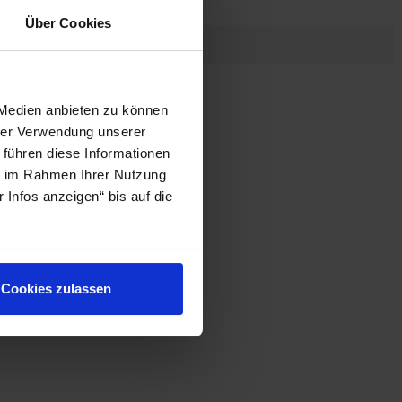
Über Cookies
 Medien anbieten zu können
hrer Verwendung unserer
 führen diese Informationen
16A rot Stecker
ie im Rahmen Ihrer Nutzung
Infos anzeigen“ bis auf die
n folgende Steckdosen:
Cookies zulassen